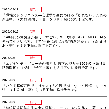
2026/03/19
新刊
『職場のレジリエンス―心理学で身につける「折れない」ための
新基準』（大村 美樹子・著）を３月下旬に発行予定です。
2026/03/19
新刊
『AI時代の繁盛店が使う「すごい」WEB集客 SEO・MEO・AIを
使って小さい会社がITで"一番に選ばれる"構造建築」』（森 まり
あ・著）を３月下旬に発行予定です。
2026/03/11
新刊
『エグゼクティブコーチが伝える 部下の能力を120%引き出す対
話質問術』（柴山 甲子朗・著）を３月下旬に発行予定です。
2026/03/11
新刊
『たとえ500万円でも揉めます! 相続で損しない・後悔しない方
法』（中垣 健・著）を３月下旬に発行予定です。
2026/03/11
新刊
『連続増収増益を生み出す経営システム』（小泉 雅史・著）を３