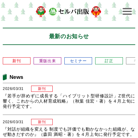
最新のお知らせ
新刊
重版出来
セミナー
訂正
そ
News
2026/03/31
新刊
『若手が辞めずに成長する「ハイブリット型研修設計」Z世代に
響く、これからの人材育成戦略』（秋葉 佳宏・著）を４月上旬に
発行予定です。
2026/03/31
新刊
『対話が組織を変える 制度でも評価でも動かなかった組織が、な
ぜ動きだすのか』（森田 満昭・著）を４月上旬に発行予定です。