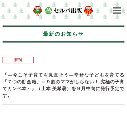
最新のお知らせ
新刊
『―今こそ子育てを見直そう―幸せな子どもを育てる
「７つの貯金箱」～９割のママがしらない！ 究極の子育
てカンペ本～』（土本 美希著）を９月中旬に発行予定で
す。