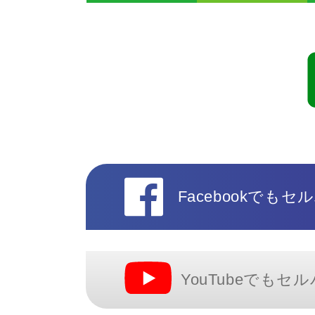
Facebookで
YouTubeでも