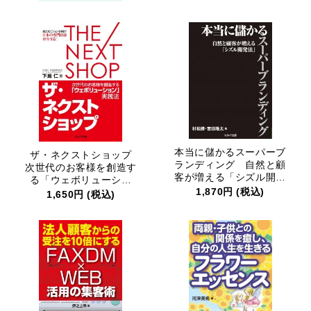
本当に儲かるスーパーブ
ザ・ネクストショップ
ランディング 自然と顧
次世代のお客様を創造す
客が増える「シズル開発
る「ウェボリューショ
法」
1,870円 (税込)
ン」実践法
1,650円 (税込)