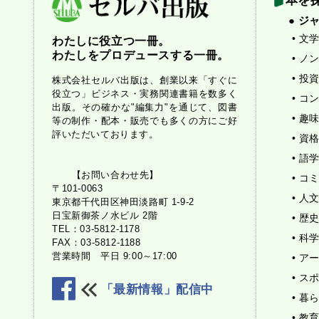
本を
● ジ
• 文
わたしに役立つ一冊。
わたしをプロデュースする一冊。
• ノ
• 
株式会社セルバ出版は、創業以来「すぐに
役立つ」ビジネス・実務関連書籍を数多く
• コ
出版。その確かな"編集力"を通じて、図書
• 趣
等の制作・配本・販売でも多くの方にご好
評いただいております。
• 資
• 
【お問い合わせ先】
• コ
〒101-0063
• 人
東京都千代田区神田淡路町 1-9-2
日宝新御茶ノ水ビル 2階
• 歴
TEL：03-5812-1178
• 
FAX：03-5812-1188
営業時間 平日 9:00～17:00
• 
• 
「最新情報」配信中
• 
• 教