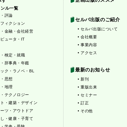
探す
企画出版のススメ
ャンル一覧
学・評論
セルバ出版のご紹介
ンフィクション
• セルバ出版について
投資・金融・会社経営
• 会社概要
ンピュータ・IT
• 事業内容
味
• アクセス
格・検定・就職
語学・辞事典・年鑑
最新のお知らせ
ミック・ラノベ・BL
文・思想
• 新刊
史・地理
• 重版出来
科学・テクノロジー
• セミナー
アート・建築・デザイン
• 訂正
スポーツ・アウトドア
• その他
暮らし・健康・子育て
育・学参・受験